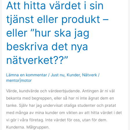
Att hitta värdet i sin
Att
hitta
tjänst eller produkt –
värdet
i
eller ”hur ska jag
sin
tjänst
beskriva det nya
eller
produkt
nätverket??”
–
eller
”hur
Lämna en kommentar
/
Just nu
,
Kunder
,
Nätverk
/
mentor|motor
ska
jag
Värde, kundvärde och värdeerbjudande. Antingen är ni väl
beskriva
bekanta med begreppen, eller så har ni inte ägnat dem en
det
tanke. Själv har jag undervisat otaliga studenter och pratat
nya
med många av mina kunder om vikten av att hitta värdet i det
nätverket??”
vi gör i våra företag. Inte värdet för oss, utan för dem.
Kunderna. Målgruppen.