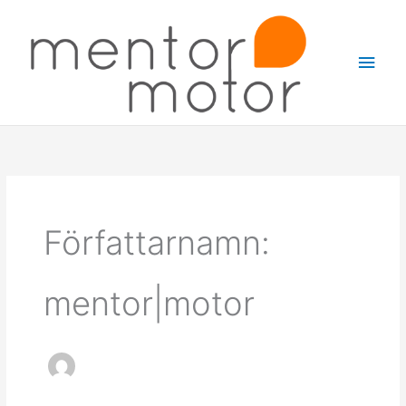
Hoppa
Huv
till
innehåll
Författarnamn:
mentor|motor