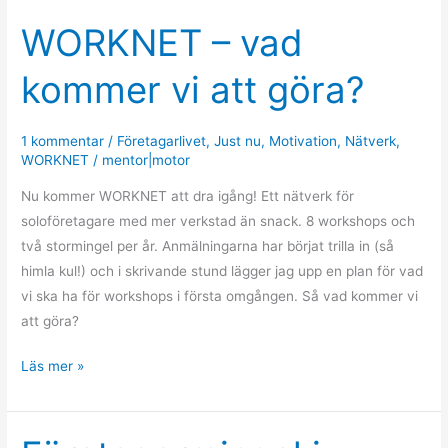
WORKNET – vad
WORKNET
–
kommer vi att göra?
vad
kommer
vi
1 kommentar
/
Företagarlivet
,
Just nu
,
Motivation
,
Nätverk
,
att
WORKNET
/
mentor|motor
göra?
Nu kommer WORKNET att dra igång! Ett nätverk för
soloföretagare med mer verkstad än snack. 8 workshops och
två stormingel per år. Anmälningarna har börjat trilla in (så
himla kul!) och i skrivande stund lägger jag upp en plan för vad
vi ska ha för workshops i första omgången. Så vad kommer vi
att göra?
Läs mer »
Företagarmingel