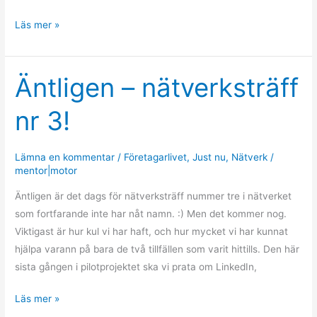
Läs mer »
Äntligen – nätverksträff
Äntligen
–
nr 3!
nätverksträff
nr
3!
Lämna en kommentar
/
Företagarlivet
,
Just nu
,
Nätverk
/
mentor|motor
Äntligen är det dags för nätverksträff nummer tre i nätverket
som fortfarande inte har nåt namn. :) Men det kommer nog.
Viktigast är hur kul vi har haft, och hur mycket vi har kunnat
hjälpa varann på bara de två tillfällen som varit hittills. Den här
sista gången i pilotprojektet ska vi prata om LinkedIn,
Läs mer »