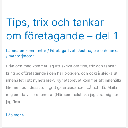
Tips, trix och tankar
Tips,
trix
om företagande – del 1
och
tankar
om
Lämna en kommentar
/
Företagarlivet
,
Just nu
,
trix och tankar
företagande
/
mentor|motor
–
Från och med kommer jag att skriva om tips, trix och tankar
del
kring soloföretagande i den här bloggen, och också skicka ut
1
innehållet i ett nyhetsbrev. Nyhetsbrevet kommer att innehålla
lite mer, och dessutom göttiga erbjudanden då och då. Maila
mig om du vill prenumera! (När som helst ska jag lära mig hur
jag fixar
Läs mer »