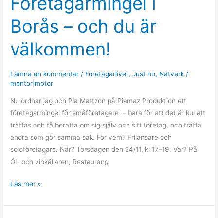
Företagarmingel i
i
Borås – och du är
Borås
–
välkommen!
och
du
är
Lämna en kommentar
/
Företagarlivet
,
Just nu
,
Nätverk
/
välkommen!
mentor|motor
Nu ordnar jag och Pia Mattzon på Piamaz Produktion ett
företagarmingel för småföretagare – bara för att det är kul att
träffas och få berätta om sig själv och sitt företag, och träffa
andra som gör samma sak. För vem? Frilansare och
soloföretagare. När? Torsdagen den 24/11, kl 17–19. Var? På
Öl- och vinkällaren, Restaurang
Läs mer »