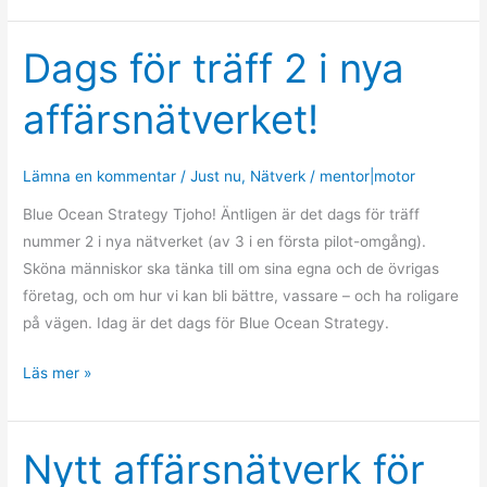
Dags för träff 2 i nya
Dags
för
affärsnätverket!
träff
2
i
Lämna en kommentar
/
Just nu
,
Nätverk
/
mentor|motor
nya
Blue Ocean Strategy Tjoho! Äntligen är det dags för träff
affärsnätverket!
nummer 2 i nya nätverket (av 3 i en första pilot-omgång).
Sköna människor ska tänka till om sina egna och de övrigas
företag, och om hur vi kan bli bättre, vassare – och ha roligare
på vägen. Idag är det dags för Blue Ocean Strategy.
Läs mer »
Nytt affärsnätverk för
Nytt
affärsnätverk