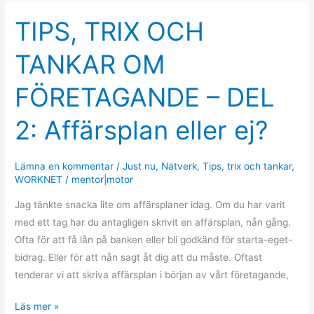
TIPS, TRIX OCH
TIPS,
TRIX
TANKAR OM
OCH
TANKAR
FÖRETAGANDE – DEL
OM
FÖRETAGANDE
2: Affärsplan eller ej?
–
DEL
2:
Lämna en kommentar
/
Just nu
,
Nätverk
,
Tips
,
trix och tankar
,
WORKNET
/
mentor|motor
Affärsplan
eller
Jag tänkte snacka lite om affärsplaner idag. Om du har varit
ej?
med ett tag har du antagligen skrivit en affärsplan, nån gång.
Ofta för att få lån på banken eller bli godkänd för starta-eget-
bidrag. Eller för att nån sagt åt dig att du måste. Oftast
tenderar vi att skriva affärsplan i början av vårt företagande,
Läs mer »