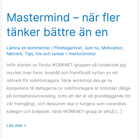
Mastermind – när fler
Mastermind
–
tänker bättre än en
när
fler
tänker
Lämna en kommentar
/
Företagarlivet
,
Just nu
,
Motivation
,
bättre
Nätverk
,
Tips
,
trix och tankar
/
mentor|motor
än
Inför starten av första WORKNET-gruppen så funderade jag
en
mycket över form, innehåll och framförallt nyttan av ett
nätverk för soloföretagare. Varje workshop ska ge ny
kompetens till deltagarna (vi soloföretagare är notoriskt dåliga
på kompetensutveckling, trots att det är så grundläggande för
vår framgång), och dessutom ska vi fungera som varandras
kollegor och bollplank. Varje WORKNET-grupp är alltså […]
Läs mer »