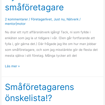
småföretagare
för
småföretagare
2 kommentarer
/
Företagarlivet
,
Just nu
,
Nätverk
/
mentor|motor
Nu drar ett nytt affärsnätverk igång! Tack, ni som fyllde i
enkäten som jag la ut tidigare i vår. (Den går fortfarande att
fylla i, gör gärna det.) Där frågade jag lite om hur man jobbar
som småföretagare, och som jag misstänkte gör de flesta det
mesta själva i sitt företag. Många tycker att det
Läs mer »
Småföretagarens
Småföretagarens
önskelista!?
önskelista!?