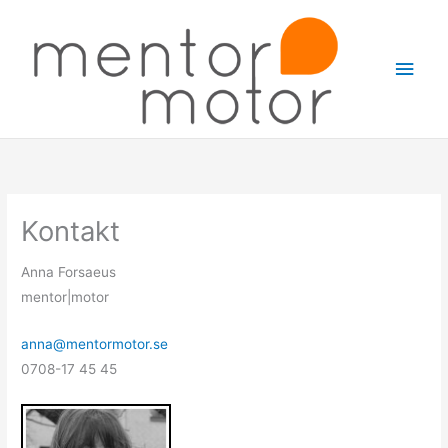
Hoppa
Huv
till
innehåll
Kontakt
Anna Forsaeus
mentor|motor
anna@mentormotor.se
0708-17 45 45