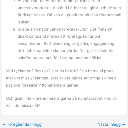
Använd ditt nätverk för att hitta frilansar och
underleverantörer. Använd både de du gillar och de som
är riktigt vassa. Då kan du prioritera på dina företagsmål
istället.
Skapa en vinstdrivande företagskultur. Det finns ett
direkt samband mellan ett företags kultur och
lönsamheten. Rätt blandning av glädje, engagemang,
etik och kreativitet skapar värde. Det gäller både för
soloföretagare och för företag med anställda!
Vad tycker du? Bra tips? Har du bättre? Och borde vi prata
mer om misslyckanden, eller är det bättre att omge sig med
positiva förebilder? Kommentera gärna!
Och glöm inte – prenumerera gärna på nyhetsbrevet – du vill
väl inte missa nåt?
←
Föregående Inlägg
Nästa Inlägg
→