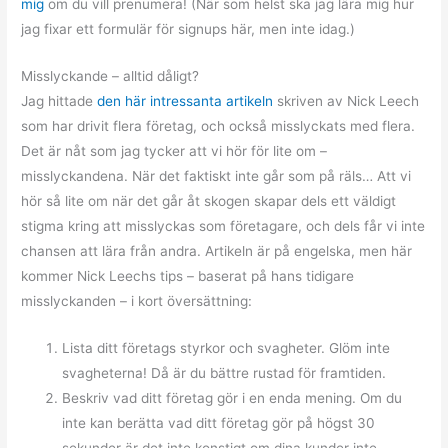
mig
om du vill prenumera! (När som helst ska jag lära mig hur
jag fixar ett formulär för signups här, men inte idag.)
Misslyckande – alltid dåligt?
Jag hittade
den här intressanta artikeln
skriven av Nick Leech
som har drivit flera företag, och också misslyckats med flera.
Det är nåt som jag tycker att vi hör för lite om –
misslyckandena. När det faktiskt inte går som på räls… Att vi
hör så lite om när det går åt skogen skapar dels ett väldigt
stigma kring att misslyckas som företagare, och dels får vi inte
chansen att lära från andra. Artikeln är på engelska, men här
kommer Nick Leechs tips – baserat på hans tidigare
misslyckanden – i kort översättning:
Lista ditt företags styrkor och svagheter. Glöm inte
svagheterna! Då är du bättre rustad för framtiden.
Beskriv vad ditt företag gör i en enda mening. Om du
inte kan berätta vad ditt företag gör på högst 30