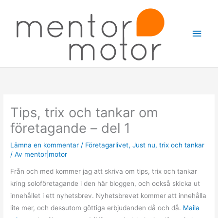
Hoppa
Huv
till
innehåll
Tips, trix och tankar om
företagande – del 1
Lämna en kommentar
/
Företagarlivet
,
Just nu
,
trix och tankar
/ Av
mentor|motor
Från och med kommer jag att skriva om tips, trix och tankar
kring soloföretagande i den här bloggen, och också skicka ut
innehållet i ett nyhetsbrev. Nyhetsbrevet kommer att innehålla
lite mer, och dessutom göttiga erbjudanden då och då.
Maila