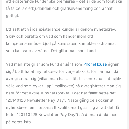
att existerande kunder ska premieras – det är de som först ska
få ta del av erbjudanden och gratisevenemang och annat
gottigt.
Ett sätt att vårda existerande kunder är genom nyhetsbrev.
Skriv och berätta om vad som händer inom ditt
kompetensområde, bjud på kunskaper, kontakter och annat
som kan vara av värde. Det gillar man som kund.
Vad man inte gillar som kund är sånt som
PhoneHouse
ägnar
sig åt: att ha ett nyhetsbrev för varje utskick, för när man då
avregistrerar sig (vilket man har all rätt till som kund – att själv
välja vad som dyker upp i mailboxen) så avregistrerar man sig
bara för det aktuella nyhetsbrevet. I det här fallet hette det
”20140128 Newsletter Pay Day”. Nästa gång de skickar ut
nyhetsbrev (en inte särskilt kvalificerad gissning är att det då
heter ”20140228 Newsletter Pay Day”) så är man ändå med
på deras lista.