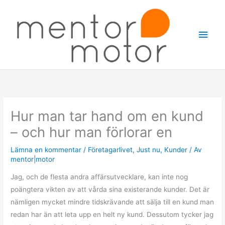
Hoppa
Huv
till
innehåll
Hur man tar hand om en kund
– och hur man förlorar en
Lämna en kommentar
/
Företagarlivet
,
Just nu
,
Kunder
/ Av
mentor|motor
Jag, och de flesta andra affärsutvecklare, kan inte nog
poängtera vikten av att vårda sina existerande kunder. Det är
nämligen mycket mindre tidskrävande att sälja till en kund man
redan har än att leta upp en helt ny kund. Dessutom tycker jag