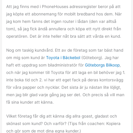
Att jag finns med i PhoneHouses adressregister beror på att
jag köpte ett abonnemang för mobilt bredband hos dem. När
jag kom hem fanns det ingen router i lådan (den var alltså
tom), så jag fick ändå annullera och köpa ett nytt direkt från
operatören. Det är inte heller nåt bra sätt att vårda en kund.
Nog om taskig kundvård. Ett av de företag som tar bäst hand
om mig som kund är
Toyota i Bäckebol
(Göteborg). Jag har
haft ett uppdrag som biladministratör för
Göteborgs Bilkoop
,
och när jag kommer till Toyota för att laga en bil behöver jag 1.
inte boka tid och 2. vi har ett eget fack på deras kontorsvägg
för våra papper och nycklar. Det sista är ju nästan lite löjligt,
men jag blir glad varje gång jag ser det. Och precis så vill man
få sina kunder att känna.
Vilket företag får dig att känna dig allra goast, gladast och
skönast som kund? Och varför? (Tips från coachen: Kopiera
och gör som de mot dina egna kunder.)