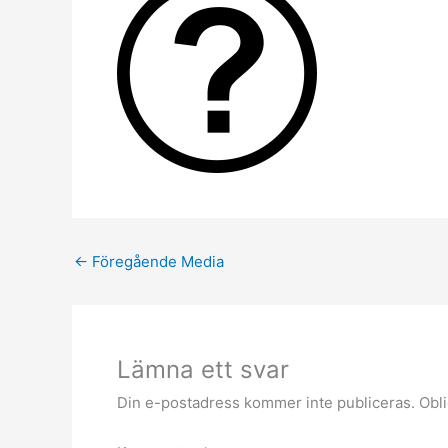
←
Föregående Media
Lämna ett svar
Din e-postadress kommer inte publiceras.
Obli