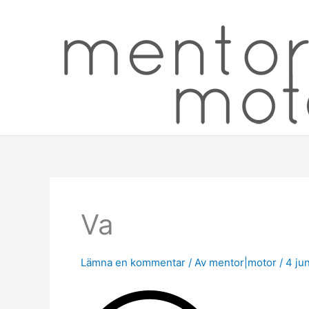
Hoppa
till
innehåll
Va
Lämna en kommentar
/ Av
mentor|motor
/
4 ju