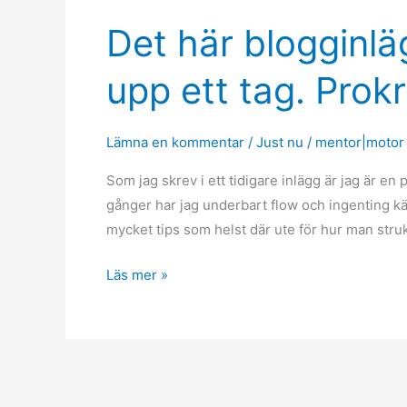
Det här blogginläg
Det
här
upp ett tag. Prokr
blogginlägget
har
jag
Lämna en kommentar
/
Just nu
/
mentor|motor
skjutit
upp
Som jag skrev i ett tidigare inlägg är jag är en
ett
gånger har jag underbart flow och ingenting kä
tag.
mycket tips som helst där ute för hur man strukt
Prokrastinering,
Läs mer »
del
2.