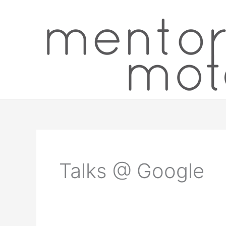
Hoppa
till
innehåll
Talks @ Google