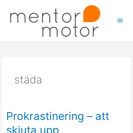
Hoppa
Huv
till
innehåll
städa
Prokrastinering – att
Prokrastinering
–
skjuta upp
att