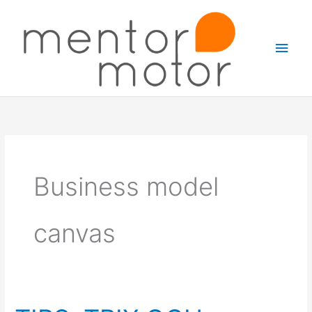
Hoppa
Huv
till
innehåll
Business model
canvas
TIPS,