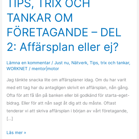
TIPS, TRIX OCH
TRIX
TANKAR OM
OCH
TANKAR
FÖRETAGANDE – DEL
OM
FÖRETAGANDE
2: Affärsplan eller ej?
–
DEL
2:
Lämna en kommentar
/
Just nu
,
Nätverk
,
Tips
,
trix och tankar
,
WORKNET
/
mentor|motor
Affärsplan
eller
Jag tänkte snacka lite om affärsplaner idag. Om du har varit
ej?
med ett tag har du antagligen skrivit en affärsplan, nån gång.
Ofta för att få lån på banken eller bli godkänd för starta-eget-
bidrag. Eller för att nån sagt åt dig att du måste. Oftast
tenderar vi att skriva affärsplan i början av vårt företagande,
[…]
Läs mer »