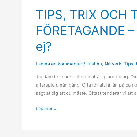
TIPS, TRIX OCH
TIPS,
TRIX
FÖRETAGANDE – DE
OCH
TANKAR
ej?
OM
FÖRETAGANDE
–
Lämna en kommentar
/
Just nu
,
Nätverk
,
Tips
,
DEL
2:
Jag tänkte snacka lite om affärsplaner idag. Om
Affärsplan
affärsplan, nån gång. Ofta för att få lån på bank
eller
sagt åt dig att du måste. Oftast tenderar vi att 
ej?
Läs mer »