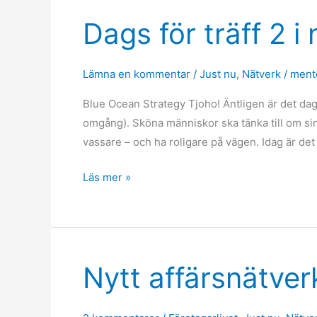
Dags för träff 2 i
Dags
för
träff
Lämna en kommentar
/
Just nu
,
Nätverk
/
ment
2
i
Blue Ocean Strategy Tjoho! Äntligen är det dags 
nya
omgång). Sköna människor ska tänka till om sin
affärsnätverket!
vassare – och ha roligare på vägen. Idag är det
Läs mer »
Nytt affärsnätver
Nytt
affärsnätverk
för