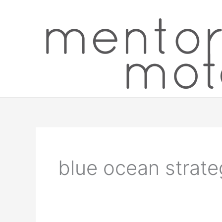
Hoppa
till
innehåll
blue ocean strat